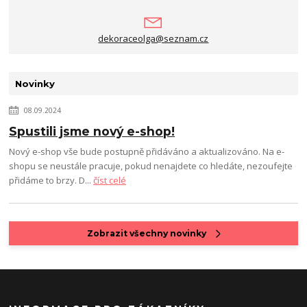
dekoraceolga@seznam.cz
Novinky
08.09.2024
Spustili jsme nový e-shop!
Nový e-shop vše bude postupně přidáváno a aktualizováno. Na e-
shopu se neustále pracuje, pokud nenajdete co hledáte, nezoufejte
přidáme to brzy. D...
číst celé
Zobrazit všechny novinky