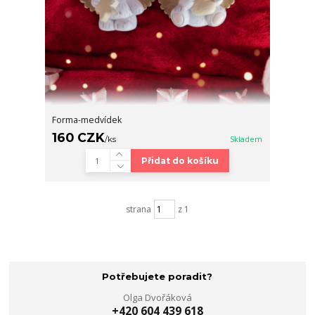
Forma-medvídek
160 CZK
/
ks
Skladem
Přidat do košíku
strana
z 1
Potřebujete poradit?
Olga Dvořáková
+420 604 439 618