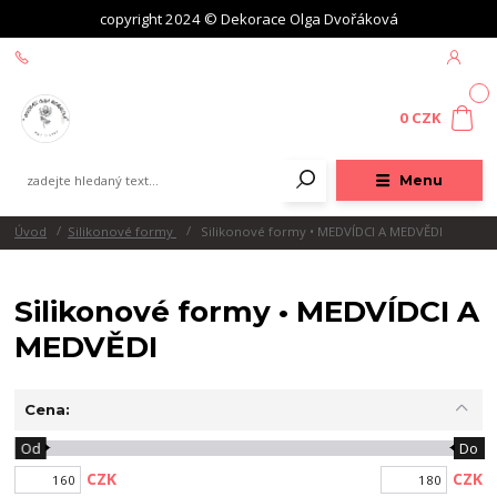
copyright 2024 © Dekorace Olga Dvořáková
+420 604 439 618
0
0 CZK
Menu
Úvod
Silikonové formy
Silikonové formy • MEDVÍDCI A MEDVĚDI
Silikonové formy • MEDVÍDCI A
MEDVĚDI
Cena:
Od
Do
CZK
CZK