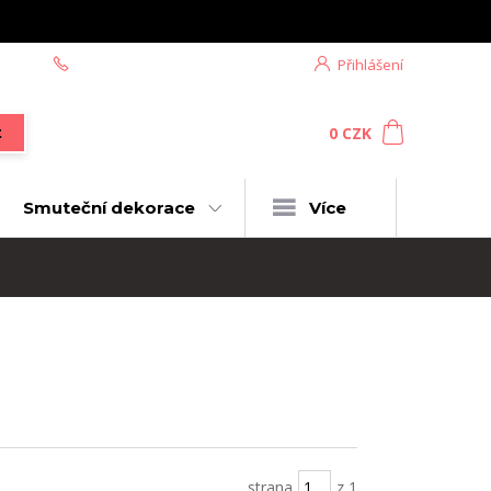
+420 604 439 618
Přihlášení
0
ks
za
0 CZK
t
Smuteční dekorace
Více
strana
z 1