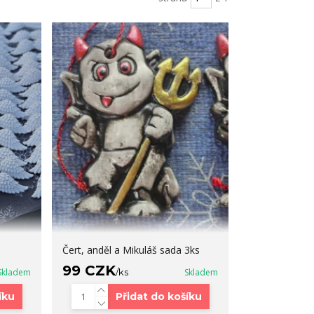
Čert, anděl a Mikuláš sada 3ks
99 CZK
Skladem
/
ks
Skladem
íku
Přidat do košíku