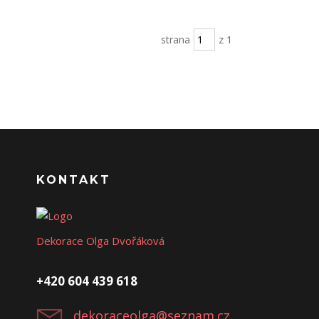
strana
z 1
KONTAKT
Dekorace Olga Dvořáková
+420 604 439 618
dekoraceolga@seznam.cz