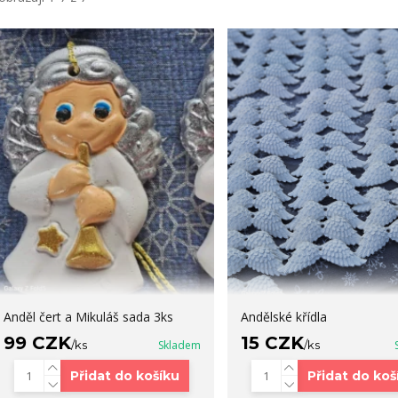
Anděl čert a Mikuláš sada 3ks
Andělské křídla
99 CZK
15 CZK
/
ks
Skladem
/
ks
Přidat do košíku
Přidat do koš