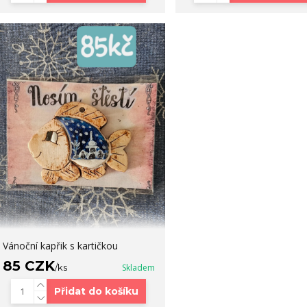
Vánoční kapřik s kartičkou
85 CZK
/
ks
Skladem
Přidat do košíku