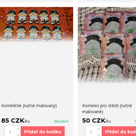
Kominíček (ručně malovaný)
Kominíci pro stěstí (ručně
malované)
85 CZK
50 CZK
/
ks
Skladem
/
ks
Přidat do košíku
Přidat do koš