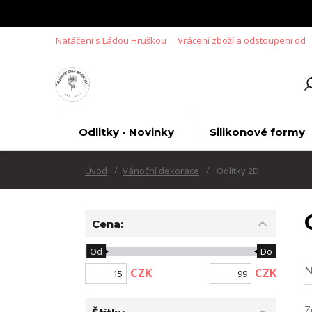
Natáčení s Láďou Hruškou
Vrácení zboží a odstoupeni od
Odlitky • Novinky
Silikonové formy
Úvod
Vánoční dekorace
Odlitky 2D
Cena:
Od
Do
N
CZK
CZK
Z