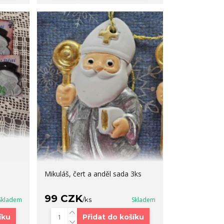
Mikuláš, čert a anděl sada 3ks
99 CZK
Skladem
/
ks
Skladem
íku
Přidat do košíku