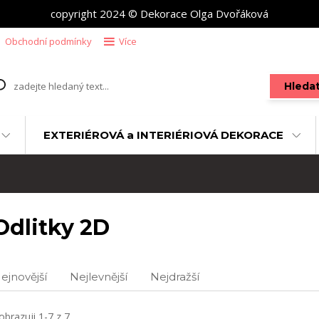
copyright 2024 © Dekorace Olga Dvořáková
Obchodní podmínky
Více
Hleda
EXTERIÉROVÁ a INTERIÉRIOVÁ DEKORACE
Odlitky 2D
ejnovější
Nejlevnější
Nejdražší
obrazuji 1-7 z 7