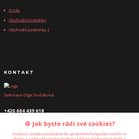
O nás
Obchodní podmínky
Obchodní podmínky 2
KONTAKT
Dekorace Olga Dvořáková
+420 604 439 618
🍪 Jak byste rádi své cookies?
dekoraceolga@seznam.cz
Soubory cookies používáme ke správnému fungování našeho e-
shopu a v případě vašeho souhlasu také ke sledování statistik o