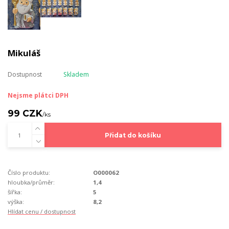
Mikuláš
Dostupnost
Skladem
Nejsme plátci DPH
99 CZK
/
ks
Přidat do košíku
Číslo produktu:
O000062
hloubka/průměr:
1,4
šířka:
5
výška:
8,2
Hlídat cenu / dostupnost