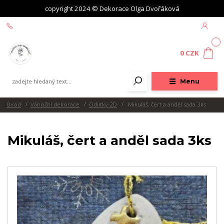
copyright 2024 © Dekorace Olga Dvořáková
+420 604 439 618
0
0 CZK
Menu
Úvod
Vánoční dekorace
Odlitky 2D
Mikuláš, čert a anděl sada 3ks
Mikuláš, čert a anděl sada 3ks