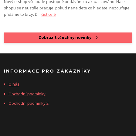
Nový e-shop vše bude postupně přidáváno a aktualizováno. Na e-
shopu se neustále pracuje, pokud nenajdete co hledáte, nezoufejte
přidáme to brzy. D...
číst celé
Zobrazit všechny novinky
INFORMACE PRO ZÁKAZNÍKY
O nás
Obchodní podmínky
Obchodní podmínky 2