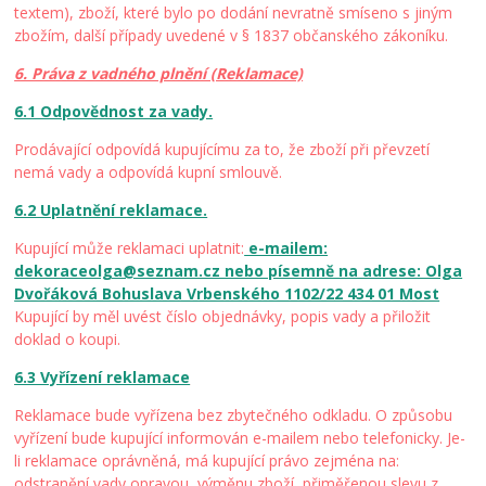
textem), zboží, které bylo po dodání nevratně smíseno s jiným
zbožím, další případy uvedené v § 1837 občanského zákoníku.
6. Práva z vadného plnění (Reklamace)
6.1 Odpovědnost za vady.
Prodávající odpovídá kupujícímu za to, že zboží při převzetí
nemá vady a odpovídá kupní smlouvě.
6.2 Uplatnění reklamace.
Kupující může reklamaci uplatnit:
e-mailem:
dekoraceolga@seznam.cz nebo písemně na adrese: Olga
Dvořáková Bohuslava Vrbenského 1102/22 434 01 Most
Kupující by měl uvést číslo objednávky, popis vady a přiložit
doklad o koupi.
6.3 Vyřízení reklamace
Reklamace bude vyřízena bez zbytečného odkladu. O způsobu
vyřízení bude kupující informován e-mailem nebo telefonicky. Je-
li reklamace oprávněná, má kupující právo zejména na:
odstranění vady opravou, výměnu zboží, přiměřenou slevu z