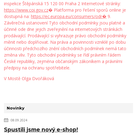
inspekce Štěpánská 15 120 00 Praha 2 Internetové stránky:
https://www.coi.gov.cz
⁠� Platforma pro řešení sporů online je
dostupná na:
https://ec.europa.eu/consumers/odr⁠�
9.
Závěrečná ustanovení Tyto obchodní podmínky jsou platné a
účinné ode dne jejich zveřejnění na internetových stránkách
prodávající. Prodávající si vyhrazuje právo obchodní podmínky
měnit nebo doplňovat. Na práva a povinnosti vzniklé po dobu
účinnosti předchozího znění obchodních podmínek nemá tato
změna vliv. Tyto obchodní podmínky se řídí právním řádem
České republiky, zejména občanským zákoníkem a právními
předpisy na ochranu spotřebitele.
V Mostě Olga Dvořáková
Novinky
08.09.2024
Spustili jsme nový e-shop!