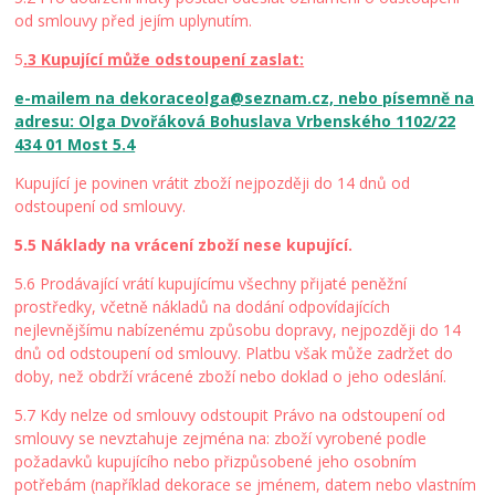
od smlouvy před jejím uplynutím.
5
.3 Kupující může odstoupení zaslat:
e-mailem na dekoraceolga@seznam.cz, nebo písemně na
adresu: Olga Dvořáková Bohuslava Vrbenského 1102/22
434 01 Most 5.4
Kupující je povinen vrátit zboží nejpozději do 14 dnů od
odstoupení od smlouvy.
5.5 Náklady na vrácení zboží nese kupující.
5.6 Prodávající vrátí kupujícímu všechny přijaté peněžní
prostředky, včetně nákladů na dodání odpovídajících
nejlevnějšímu nabízenému způsobu dopravy, nejpozději do 14
dnů od odstoupení od smlouvy. Platbu však může zadržet do
doby, než obdrží vrácené zboží nebo doklad o jeho odeslání.
5.7 Kdy nelze od smlouvy odstoupit Právo na odstoupení od
smlouvy se nevztahuje zejména na: zboží vyrobené podle
požadavků kupujícího nebo přizpůsobené jeho osobním
potřebám (například dekorace se jménem, datem nebo vlastním