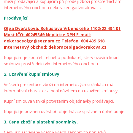
mezi prodávající a kupujícím při prodeji zboží prostřednictvím
internetového obchodu dekoraceolgadvorakova.cz.
Prodávající:
Olga Dvořáková, Bohuslava Vrbenského 1102/22 434 01
Most IČO: 40245349 Neplátce DPH E-mail:
dekoraceolga@seznam.cz Telefon: 604 439 618
Internetový obchod: dekoraceolgadvorakova.cz
Kupujícím je spotřebitel nebo podnikatel, který uzavírá kupní
smlouvu prostřednictvím internetového obchodu.
2.
Uzavření kupní smlouvy
Veškerá prezentace zboží na internetových stránkách má
informativní charakter a není návrhem na uzavření smlouvy.
Kupní smlouva vzniká potvrzením objednávky prodávající.
Kupující je povinen uvést při objednávce správné a úplné údaje.
3. Cena zboží a platební podmínky.
Ceny jsou uvedeny včetně všech zákonných poplatků.