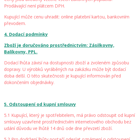
Prodávající není plátcem DPH.
Kupující může cenu uhradit: online platební kartou, bankovním
převodem.
4. Dodací podmínky
Zboží je doručováno prostřednictvím: Zásilkovny,
Balíkovny, PPL.
Dodací lhůta závisí na dostupnosti zboží a zvoleném způsobu
dopravy. U výrobků vyráběných na zakázku může být dodací
doba delší. O této skutečnosti je kupující informován před
dokončením objednávky.
5. Odstoupení od kupní smlouvy
5.1 Kupující, který je spotřebitelem, má právo odstoupit od kupní
smlouvy uzavřené prostřednictvím internetového obchodu bez
udání důvodu ve lhůtě 14 dnů ode dne převzetí zboží.
5.2 Pro dodržení lhůty postačí odeslat oznámení o odstoupení