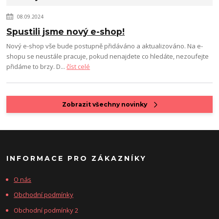
08.09.2024
Spustili jsme nový e-shop!
Nový e-shop vše bude postupně přidáváno a aktualizováno. Na e-
shopu se neustále pracuje, pokud nenajdete co hledáte, nezoufejte
přidáme to brzy. D...
číst celé
Zobrazit všechny novinky
INFORMACE PRO ZÁKAZNÍKY
O nás
Obchodní podmínky
Obchodní podmínky 2