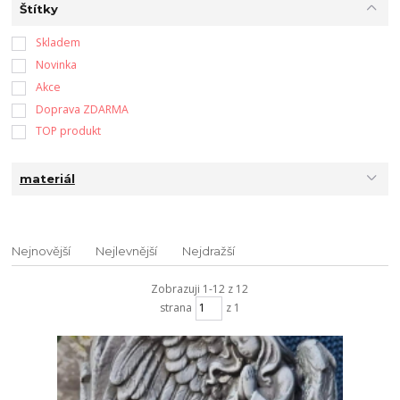
Štítky
Skladem
Novinka
Akce
Doprava ZDARMA
TOP produkt
materiál
Nejnovější
Nejlevnější
Nejdražší
Zobrazuji 1-12 z 12
strana
z 1