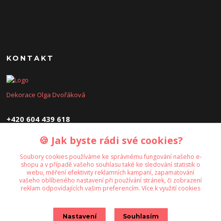
KONTAKT
Dekorace Olga Dvořáková
+420 604 439 618
🍪 Jak byste rádi své cookies?
dekoraceolga@seznam.cz
Soubory cookies používáme ke správnému fungování našeho e-
shopu a v případě vašeho souhlasu také ke sledování statistik o
webu, měření efektivity reklamních kampaní, zapamatování
vašeho oblíbeného nastavení při používání stránek, či zobrazení
reklam odpovídajících vašim preferencím.
Více k využití cookies
Upravit sběr cookies.
Nastavení
Souhlasím