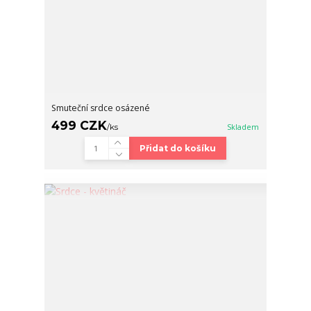
Smuteční srdce osázené
499 CZK
/
ks
Skladem
Přidat do košíku