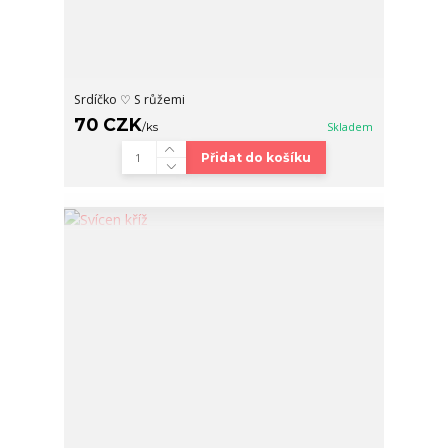
Srdíčko ♡ S růžemi
70 CZK
/
ks
Skladem
Přidat do košíku