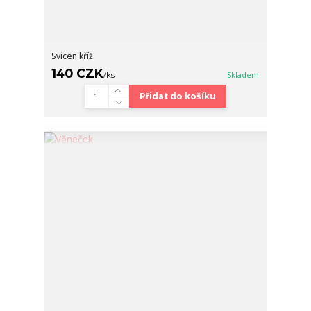
Svícen kříž
140 CZK
/
ks
Skladem
Přidat do košíku