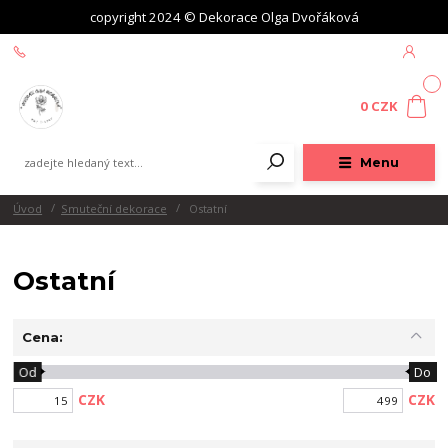
copyright 2024 © Dekorace Olga Dvořáková
+420 604 439 618
0
0 CZK
Menu
Úvod
Smuteční dekorace
Ostatní
Ostatní
Cena:
Od
Do
CZK
CZK