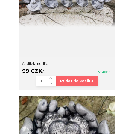
Andílek modlící
99 CZK
/
ks
Skladem
Přidat do košíku