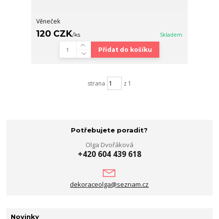
Věneček
120 CZK
/
ks
Skladem
Přidat do košíku
strana
z 1
Potřebujete poradit?
Olga Dvořáková
+420 604 439 618
dekoraceolga@seznam.cz
Novinky