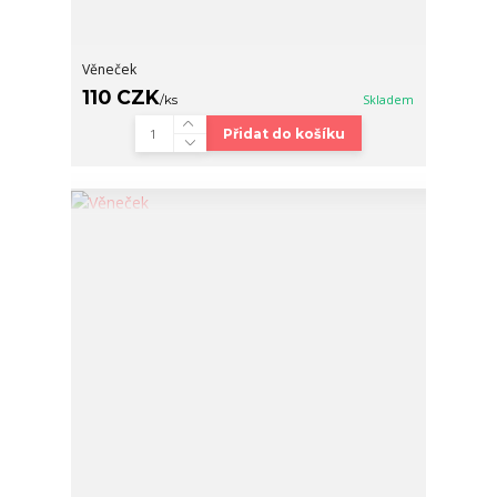
Věneček
110 CZK
/
ks
Skladem
Přidat do košíku