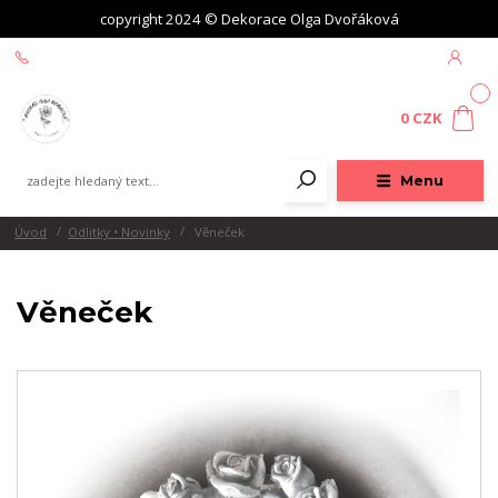
copyright 2024 © Dekorace Olga Dvořáková
+420 604 439 618
0
0 CZK
Menu
Úvod
Odlitky • Novinky
Věneček
Věneček