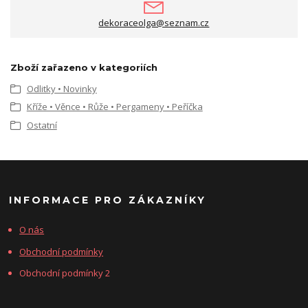
dekoraceolga@seznam.cz
Zboží zařazeno v kategoriích
Odlitky • Novinky
Kříže • Věnce • Růže • Pergameny • Peříčka
Ostatní
INFORMACE PRO ZÁKAZNÍKY
O nás
Obchodní podmínky
Obchodní podmínky 2