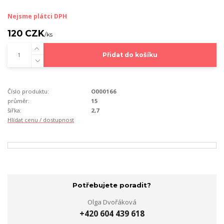
Nejsme plátci DPH
120 CZK
/
ks
Přidat do košíku
Číslo produktu:
O000166
průměr:
15
šířka:
2,7
Hlídat cenu / dostupnost
Potřebujete poradit?
Olga Dvořáková
+420 604 439 618