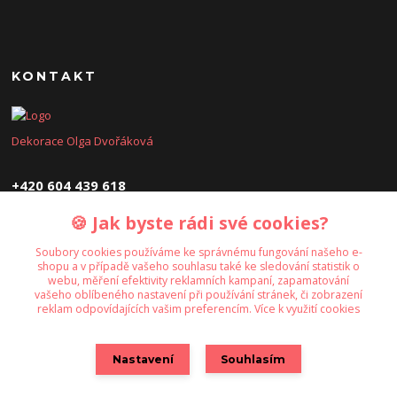
KONTAKT
Dekorace Olga Dvořáková
+420 604 439 618
🍪 Jak byste rádi své cookies?
dekoraceolga@seznam.cz
Soubory cookies používáme ke správnému fungování našeho e-
shopu a v případě vašeho souhlasu také ke sledování statistik o
webu, měření efektivity reklamních kampaní, zapamatování
vašeho oblíbeného nastavení při používání stránek, či zobrazení
reklam odpovídajících vašim preferencím.
Více k využití cookies
Upravit sběr cookies.
Nastavení
Souhlasím