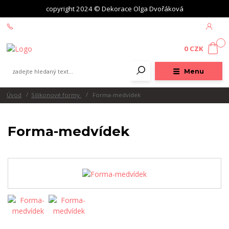
copyright 2024 © Dekorace Olga Dvořáková
+420 604 439 618
0
0 CZK
Menu
Úvod
Silikonové formy
Forma-medvídek
Forma-medvídek