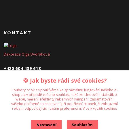
KONTAKT
Dekorace Olga Dvořáková
+420 604 439 618
🍪 Jak byste rádi své cookies?
dekoraceolga@seznam.cz
Soubory cookies používáme ke správnému fungování našeho e-
shopu a v případě vašeho souhlasu také ke sledování statistik o
webu, měření efektivity reklamních kampaní, zapamatování
vašeho oblíbeného nastavení při používání stránek, či zobrazení
reklam odpovídajících vašim preferencím.
Více k využití cookies
Upravit sběr cookies.
Nastavení
Souhlasím