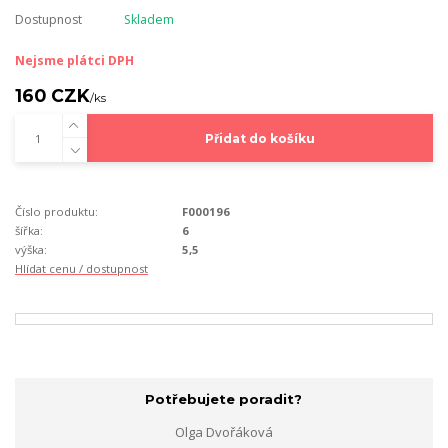
Dostupnost
Skladem
Nejsme plátci DPH
160 CZK
/
ks
Přidat do košíku
Číslo produktu:
F000196
šířka:
6
výška:
5,5
Hlídat cenu / dostupnost
Potřebujete poradit?
Olga Dvořáková