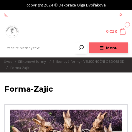
copyright 2024 © Dekorace Olga Dvořáková
+420 604 439 618
0
0 CZK
Menu
Úvod
Silikonové formy
Silikonové formy • VELIKONOČNÍ OBDOBÍ 3D
Forma-Zajíc
Forma-Zajíc