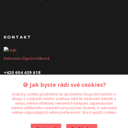
KONTAKT
Dekorace Olga Dvořáková
+420 604 439 618
🍪 Jak byste rádi své cookies?
dekoraceolga@seznam.cz
Soubory cookies používáme ke správnému fungování našeho e-
shopu a v případě vašeho souhlasu také ke sledování statistik o
webu, měření efektivity reklamních kampaní, zapamatování
vašeho oblíbeného nastavení při používání stránek, či zobrazení
reklam odpovídajících vašim preferencím.
Více k využití cookies
Upravit sběr cookies.