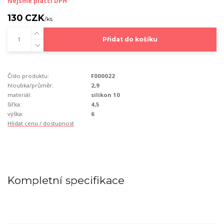
Nejsme plátci DPH
130 CZK
/
ks
Přidat do košíku
Číslo produktu:
F000022
hloubka/průměr:
2,9
materiál:
silikon 10
šířka:
4,5
výška:
6
Hlídat cenu / dostupnost
Kompletní specifikace