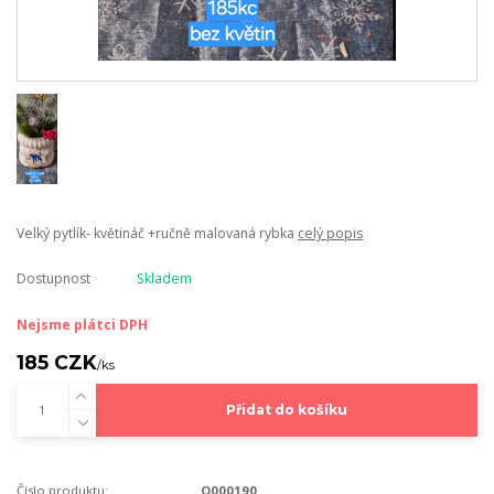
Velký pytlík- květináč +ručně malovaná rybka
celý popis
Dostupnost
Skladem
Nejsme plátci DPH
185 CZK
/
ks
Přidat do košíku
Číslo produktu:
O000190