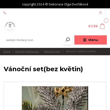
copyright 2024 © Dekorace Olga Dvořáková
+420 604 439 618
0
0 CZK
Menu
Úvod
Vánoční dekorace
Vánoční sety
Vánoční set(bez květin)
Vánoční set(bez květin)