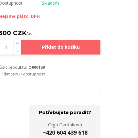
Dostupnost
Skladem
Nejsme plátci DPH
300 CZK
/
ks
Přidat do košíku
Číslo produktu:
O000189
Hlídat cenu / dostupnost
Potřebujete poradit?
Olga Dvořáková
+420 604 439 618