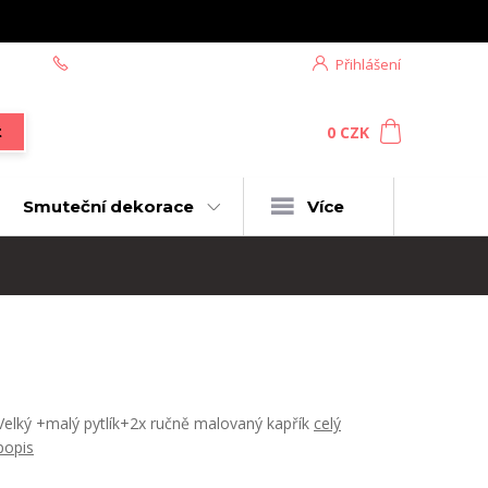
+420 604 439 618
Přihlášení
0
ks
za
0 CZK
t
Smuteční dekorace
Více
Velký +malý pytlík+2x ručně malovaný kapřík
celý
popis