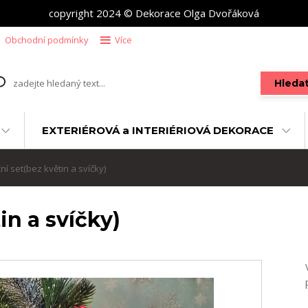
copyright 2024 © Dekorace Olga Dvořáková
Obchodní podmínky
Více
Hleda
EXTERIÉROVÁ a INTERIÉRIOVÁ DEKORACE
í set(bez květin a svíčky)
in a svíčky)