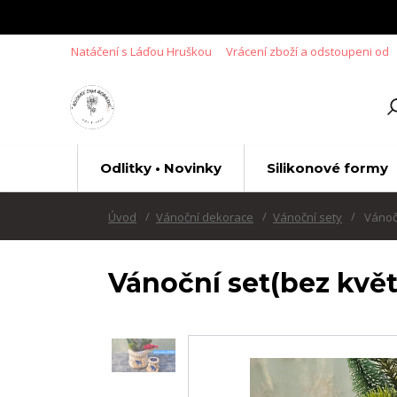
Natáčení s Láďou Hruškou
Vrácení zboží a odstoupeni od
Odlitky • Novinky
Silikonové formy
Úvod
Vánoční dekorace
Vánoční sety
Vánočn
Vánoční set(bez květ