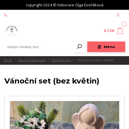
copyright 2024 © Dekorace Olga Dvořáková
+420 604 439 618
0
0 CZK
Menu
Úvod
Vánoční dekorace
Vánoční sety
Vánoční set (bez květin)
Vánoční set (bez květin)