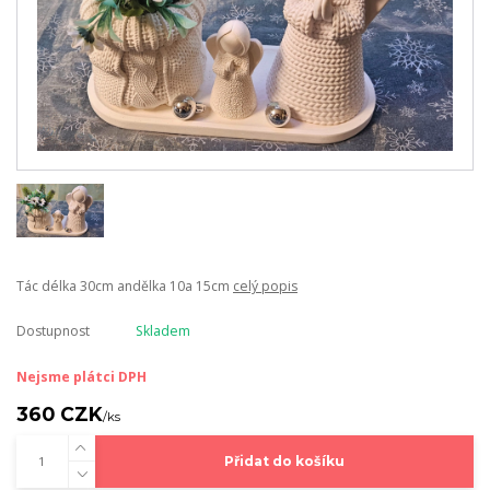
Tác délka 30cm andělka 10a 15cm
celý popis
Dostupnost
Skladem
Nejsme plátci DPH
360 CZK
/
ks
Přidat do košíku