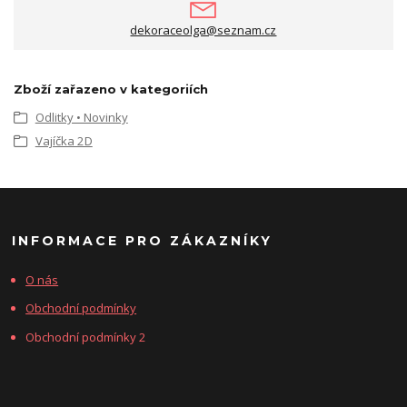
dekoraceolga@seznam.cz
Zboží zařazeno v kategoriích
Odlitky • Novinky
Vajíčka 2D
INFORMACE PRO ZÁKAZNÍKY
O nás
Obchodní podmínky
Obchodní podmínky 2