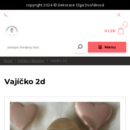
copyright 2024 © Dekorace Olga Dvořáková
+420 604 439 618
0
0 CZK
Menu
Úvod
Odlitky • Novinky
Vajíčko 2d
Vajíčko 2d