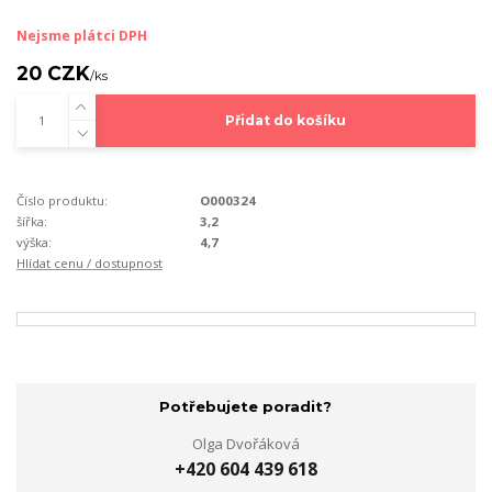
Nejsme plátci DPH
20 CZK
/
ks
Přidat do košíku
Číslo produktu:
O000324
šířka:
3,2
výška:
4,7
Hlídat cenu / dostupnost
Potřebujete poradit?
Olga Dvořáková
+420 604 439 618