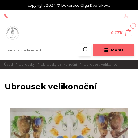
copyright 2024 © Dekorace Olga Dvořáková
+420 604 439 618
0
0 CZK
Menu
Úvod
Ubrousky
Ubrousky velikonoční
Ubrousek velikonoční
Ubrousek velikonoční