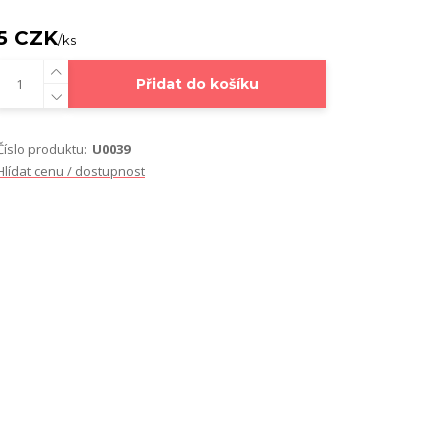
5 CZK
/
ks
Přidat do košíku
Číslo produktu:
U0039
Hlídat cenu / dostupnost