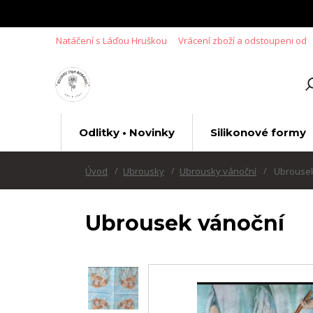
Natáčení s Láďou Hruškou
Vrácení zboží a odstoupeni od
Odlitky • Novinky
Silikonové formy
Úvod
Ubrousky
Ubrousky vánoční
Ubrousek
Ubrousek vánoční