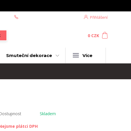
+420 604 439 618
Přihlášení
0
ks
za
0 CZK
t
Smuteční dekorace
Více
Dostupnost
Skladem
Nejsme plátci DPH