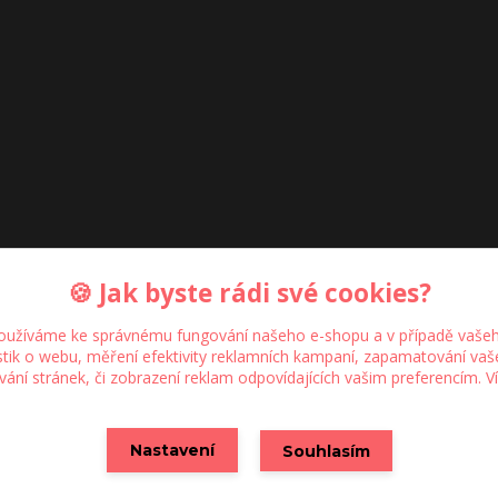
🍪 Jak byste rádi své cookies?
oužíváme ke správnému fungování našeho e-shopu a v případě vašeh
istik o webu, měření efektivity reklamních kampaní, zapamatování va
ívání stránek, či zobrazení reklam odpovídajících vašim preferencím.
V
Upravit sběr cookies.
Nastavení
Souhlasím
Vytvořeno na
Eshop-rychle.cz