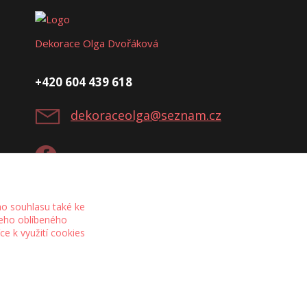
Dekorace Olga Dvořáková
+420 604 439 618
dekoraceolga@seznam.cz
o souhlasu také ke
šeho oblíbeného
íce k využití cookies