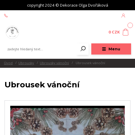
copyright 2024 © Dekorace Olga Dvořáková
+420 604 439 618
0
0 CZK
Menu
Úvod
Ubrousky
Ubrousky vánoční
Ubrousek vánoční
Ubrousek vánoční