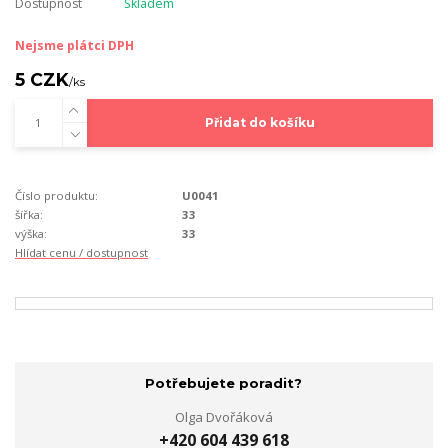
Dostupnost
Skladem
Nejsme plátci DPH
5 CZK
/
ks
Přidat do košíku
Číslo produktu:
U0041
šířka:
33
výška:
33
Hlídat cenu / dostupnost
Potřebujete poradit?
Olga Dvořáková
+420 604 439 618