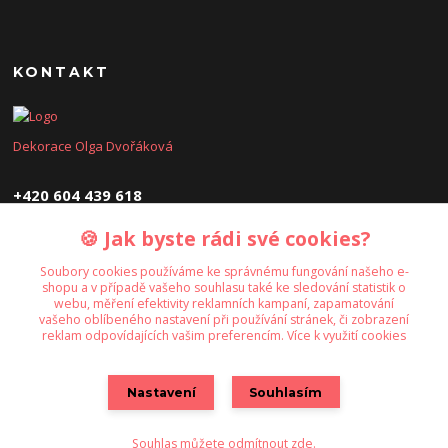
KONTAKT
Dekorace Olga Dvořáková
+420 604 439 618
🍪 Jak byste rádi své cookies?
dekoraceolga@seznam.cz
Soubory cookies používáme ke správnému fungování našeho e-
shopu a v případě vašeho souhlasu také ke sledování statistik o
webu, měření efektivity reklamních kampaní, zapamatování
vašeho oblíbeného nastavení při používání stránek, či zobrazení
reklam odpovídajících vašim preferencím.
Více k využití cookies
Upravit sběr cookies.
Nastavení
Souhlasím
Souhlas můžete odmítnout
zde
.