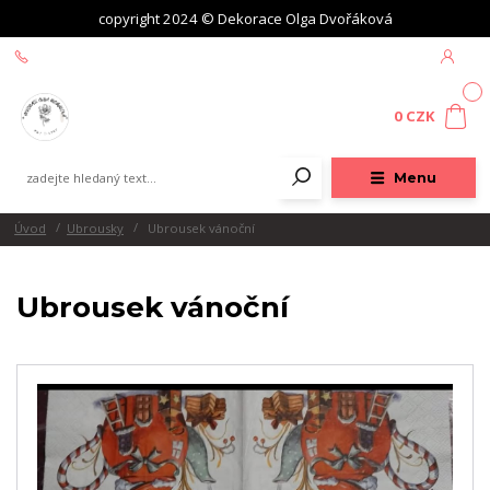
copyright 2024 © Dekorace Olga Dvořáková
+420 604 439 618
0
0 CZK
Menu
Úvod
Ubrousky
Ubrousek vánoční
Ubrousek vánoční