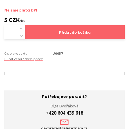
Nejsme plátci DPH
5 CZK
/
ks
Přidat do košíku
Číslo produktu:
U0057
Hlídat cenu / dostupnost
Potřebujete poradit?
Olga Dvořáková
+420 604 439 618
dekoraceolga@seznam.cz