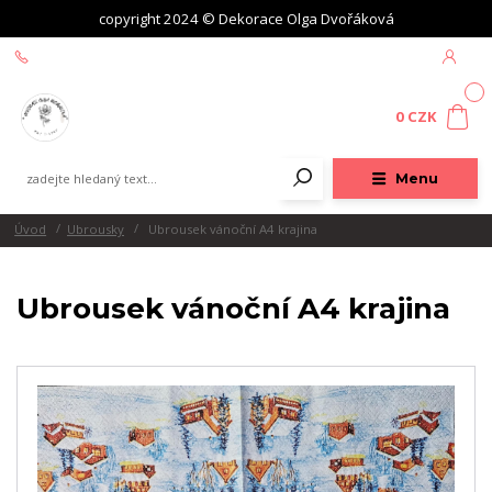
copyright 2024 © Dekorace Olga Dvořáková
+420 604 439 618
0
0 CZK
Menu
Úvod
Ubrousky
Ubrousek vánoční A4 krajina
Ubrousek vánoční A4 krajina