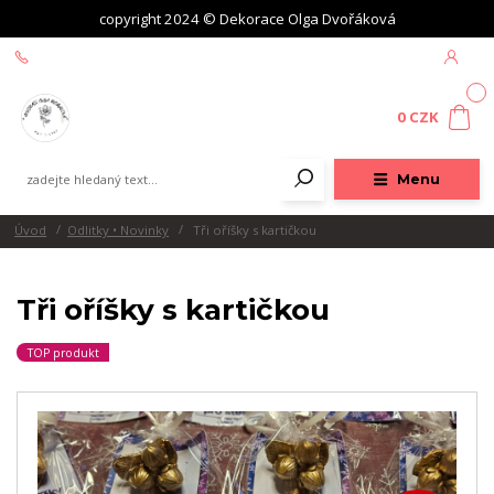
copyright 2024 © Dekorace Olga Dvořáková
+420 604 439 618
0
0 CZK
Menu
Úvod
Odlitky • Novinky
Tři oříšky s kartičkou
Tři oříšky s kartičkou
TOP produkt