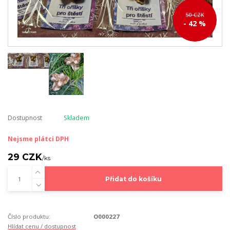
50 CZK
- 42 %
Dostupnost
Skladem
Nejsme plátci DPH
29 CZK
/
ks
Přidat do košíku
Číslo produktu:
O000227
Hlídat cenu / dostupnost