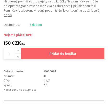
Nádherný pomníček pro pejsky nebo kočičky Na pomníček se může
přilepit fotografie vašeho mazlíčka a zabezpečit ji průhlednou fólií.
Pomníček je z betonu vhodný pro umístění k venkovnímu použití.
celý
popis
Dostupnost
Skladem
Nejsme plátci DPH
150 CZK
/
ks
Přidat do košíku
Číslo produktu:
O000067
průměr:
8
šířka:
14,7
výška:
18
Hlídat cenu / dostupnost