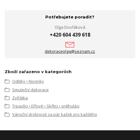
Potřebujete poradit?
Olga Dvořáková
+420 604 439 618
dekoraceolga@seznam.cz
Zboží zařazeno v kategoriích
Odlitky • Novinky
Smuteční dekorace
Zvířátka
Trpaslíci • Elfové • Skřítci • sněhuláci
Vánoční drobnosti za pár kaček pro každého