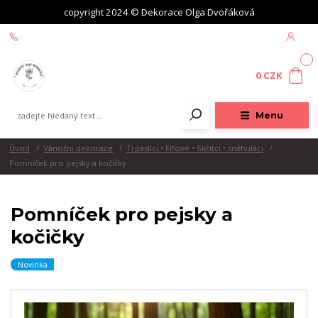
copyright 2024 © Dekorace Olga Dvořáková
+420 604 439 618
0
0 CZK
Menu
Úvod
Vánoční dekorace
Trpaslíci • Elfové • Skřítci • sněhuláci
Pomníček pro pejsky a kočičky
Pomníček pro pejsky a
kočičky
Novinka