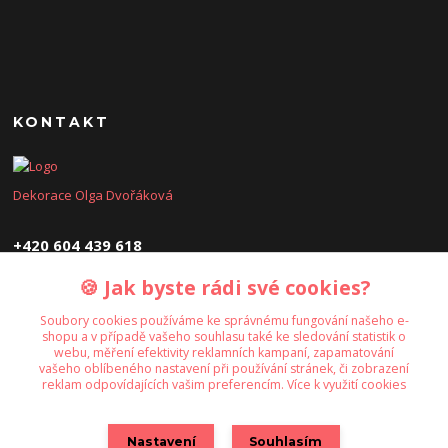
KONTAKT
Dekorace Olga Dvořáková
+420 604 439 618
🍪 Jak byste rádi své cookies?
dekoraceolga@seznam.cz
Soubory cookies používáme ke správnému fungování našeho e-
shopu a v případě vašeho souhlasu také ke sledování statistik o
webu, měření efektivity reklamních kampaní, zapamatování
vašeho oblíbeného nastavení při používání stránek, či zobrazení
reklam odpovídajících vašim preferencím.
Více k využití cookies
Upravit sběr cookies.
Nastavení
Souhlasím