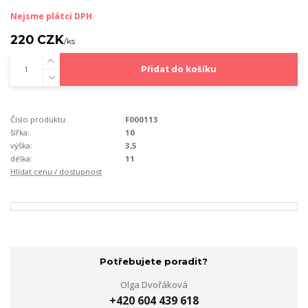
Nejsme plátci DPH
220 CZK
/
ks
Přidat do košíku
Číslo produktu:
F000113
šířka:
10
výška:
3,5
délka:
11
Hlídat cenu / dostupnost
Potřebujete poradit?
Olga Dvořáková
+420 604 439 618