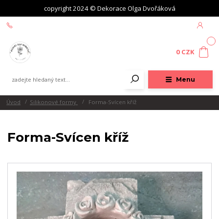
copyright 2024 © Dekorace Olga Dvořáková
+420 604 439 618
0
0 CZK
Menu
Úvod
Silikonové formy
Forma-Svícen kříž
Forma-Svícen kříž