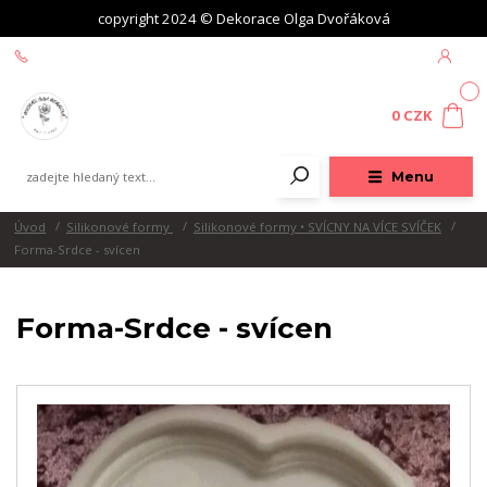
copyright 2024 © Dekorace Olga Dvořáková
+420 604 439 618
0
0 CZK
Menu
Úvod
Silikonové formy
Silikonové formy • SVÍCNY NA VÍCE SVÍČEK
Forma-Srdce - svícen
Forma-Srdce - svícen