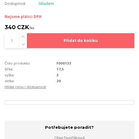
Dostupnost
Skladem
Nejsme plátci DPH
340 CZK
/
ks
Přidat do košíku
Číslo produktu:
F000133
šířka:
17,5
výška:
3
délka:
20
Hlídat cenu / dostupnost
Potřebujete poradit?
Olga Dvořáková