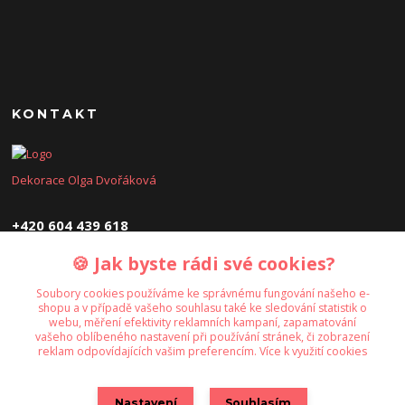
KONTAKT
Dekorace Olga Dvořáková
+420 604 439 618
🍪 Jak byste rádi své cookies?
dekoraceolga@seznam.cz
Soubory cookies používáme ke správnému fungování našeho e-
shopu a v případě vašeho souhlasu také ke sledování statistik o
webu, měření efektivity reklamních kampaní, zapamatování
vašeho oblíbeného nastavení při používání stránek, či zobrazení
reklam odpovídajících vašim preferencím.
Více k využití cookies
Upravit sběr cookies.
Nastavení
Souhlasím