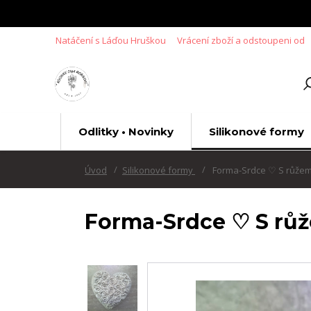
Natáčení s Láďou Hruškou
Vrácení zboží a odstoupeni od
Odlitky • Novinky
Silikonové formy
Úvod
Silikonové formy
Forma-Srdce ♡ S růžem
Forma-Srdce ♡ S rů