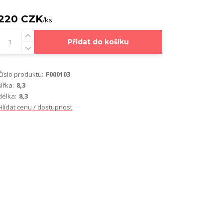
220 CZK
/
ks
Přidat do košíku
Číslo produktu:
F000103
šířka:
8,3
délka:
8,3
Hlídat cenu / dostupnost