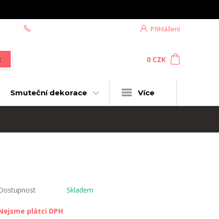
+420 604 439 618
Přihlášení
0
ks
za
0 CZK
t
Smuteční dekorace
Více
Dostupnost
Skladem
Nejsme plátci DPH