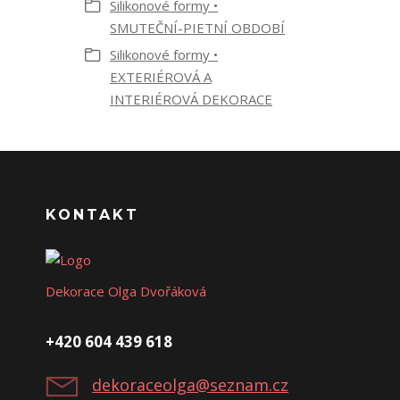
Silikonové formy •
SMUTEČNÍ-PIETNÍ OBDOBÍ
Silikonové formy •
EXTERIÉROVÁ A
INTERIÉROVÁ DEKORACE
KONTAKT
Dekorace Olga Dvořáková
+420 604 439 618
dekoraceolga@seznam.cz