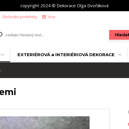
copyright 2024 © Dekorace Olga Dvořáková
Obchodní podmínky
Více
Hleda
EXTERIÉROVÁ a INTERIÉRIOVÁ DEKORACE
i
žemi