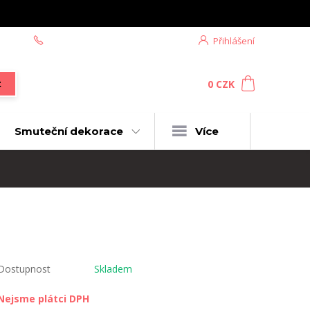
+420 604 439 618
Přihlášení
0
ks
za
0 CZK
t
Smuteční dekorace
Více
Dostupnost
Skladem
Nejsme plátci DPH