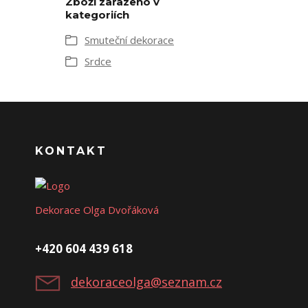
Zboží zařazeno v
kategoriích
Smuteční dekorace
Srdce
KONTAKT
Dekorace Olga Dvořáková
+420 604 439 618
dekoraceolga@seznam.cz