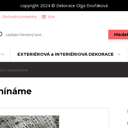
copyright 2024 © Dekorace Olga Dvořáková
Obchodní podmínky
Více
Hleda
EXTERIÉROVÁ a INTERIÉRIOVÁ DEKORACE
skou vzpomínáme
omínáme