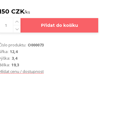
150 CZK
/
ks
Přidat do košíku
Číslo produktu:
O000073
šířka:
12,4
výška:
3,4
délka:
19,3
Hlídat cenu / dostupnost