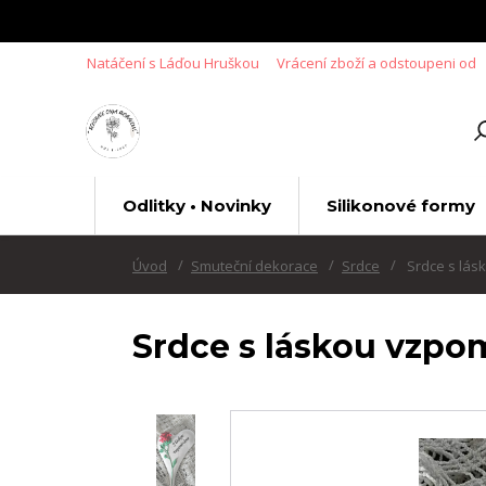
Natáčení s Láďou Hruškou
Vrácení zboží a odstoupeni od
Odlitky • Novinky
Silikonové formy
Úvod
Smuteční dekorace
Srdce
Srdce s lá
Srdce s láskou vzp