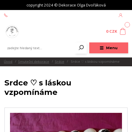
copyright 2024 © Dekorace Olga Dvořáková
+420 604 439 618
0
0 CZK
Menu
Úvod
Smuteční dekorace
Srdce
Srdce ♡ s láskou vzpomínáme
Srdce ♡ s láskou
vzpomínáme