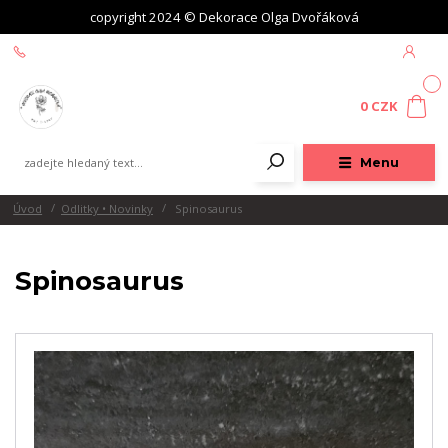
copyright 2024 © Dekorace Olga Dvořáková
+420 604 439 618
0
0 CZK
Menu
Úvod
Odlitky • Novinky
Spinosaurus
Spinosaurus