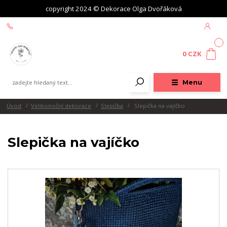
copyright 2024 © Dekorace Olga Dvořáková
+420 604 439 618
0
0 CZK
Menu
Úvod
Velikonoční dekorace
Slepička
Slepička na vajíčko
Slepička na vajíčko