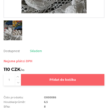
Dostupnost
Skladem
Nejsme plátci DPH
110 CZK
/
ks
Přidat do košíku
Číslo produktu:
O000086
hloubka/průměr:
6,5
šířka:
8