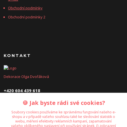
Obchodní podmínky
Obchodní podmínky 2
KONTAKT
Dekorace Olga Dvořáková
+420 604 439 618
🍪 Jak byste rádi své cookies?
dekoraceolga@seznam.cz
Soubory cookies používáme ke správnému fungování našeho e-
shopu a v případě vašeho souhlasu také ke sledování statistik o
webu, měření efektivity reklamních kampaní, zapamatování
vašeho oblíbeného nastavení při používání stránek, či zobrazení