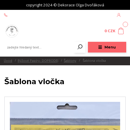
copyright 2024 © Dekorace Olga Dvořáková
+420 604 439 618
0
0 CZK
Menu
Úvod
Rýžové Papíry- DOPRODEJ
Šablony
Šablona vločka
Šablona vločka