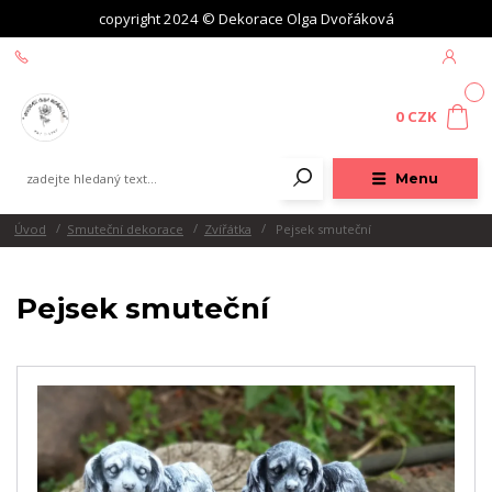
copyright 2024 © Dekorace Olga Dvořáková
+420 604 439 618
0
0 CZK
Menu
Úvod
Smuteční dekorace
Zvířátka
Pejsek smuteční
Pejsek smuteční