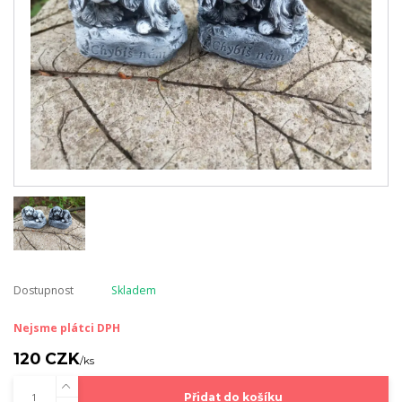
Dostupnost
Skladem
Nejsme plátci DPH
120 CZK
/
ks
Přidat do košíku