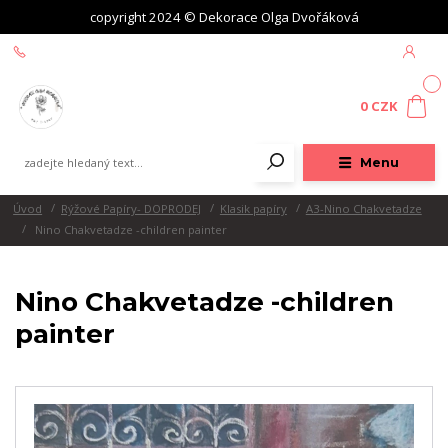
copyright 2024 © Dekorace Olga Dvořáková
+420 604 439 618
0
0 CZK
Menu
Úvod
Rýžové Papíry- DOPRODEJ
Klasik papíry
A3-Nino Chakvetadze
Nino Chakvetadze -children painter
Nino Chakvetadze -children
painter