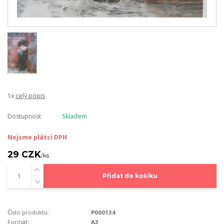
1x
celý popis
Dostupnost
Skladem
Nejsme plátci DPH
29 CZK
/
ks
Přidat do košíku
Číslo produktu:
P000134
Formát:
A3