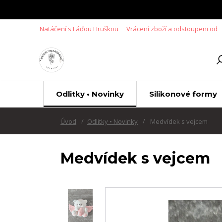
Natáčení s Láďou Hruškou
Vrácení zboží a odstoupeni od
Odlitky • Novinky
Silikonové formy
Úvod
Odlitky • Novinky
Medvídek s vejcem
Medvídek s vejcem