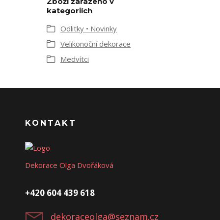
Zboží zařazeno v
kategoriích
Odlitky • Novinky
Velikonoční dekorace
Medvítci
KONTAKT
Dekorace Olga Dvořáková
+420 604 439 618
dekoraceolga@seznam.cz