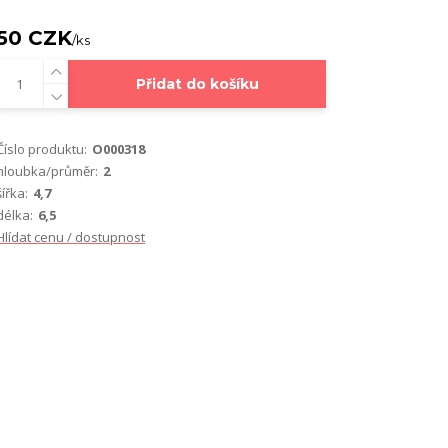
50 CZK
/
ks
Přidat do košíku
Číslo produktu:
O000318
hloubka/průměr:
2
šířka:
4,7
délka:
6,5
Hlídat cenu / dostupnost