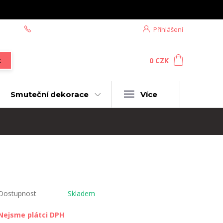
+420 604 439 618
Přihlášení
0
ks
za
0 CZK
t
Smuteční dekorace
Více
Dostupnost
Skladem
Nejsme plátci DPH