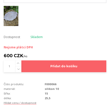
Dostupnost
Skladem
Nejsme plátci DPH
600 CZK
/
ks
Přidat do košíku
Číslo produktu:
F000066
materiál:
silikon 10
šířka:
15
délka:
25,5
Hlídat cenu / dostupnost