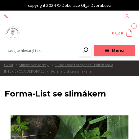
copyright 2024 © Dekorace Olga Dvořáková
+420 604 439 618
0
0 CZK
Menu
Úvod
Silikonové formy
Silikonové formy • EXTERIÉROVÁ A
INTERIÉROVÁ DEKORACE
Forma-List se slimákem
Forma-List se slimákem