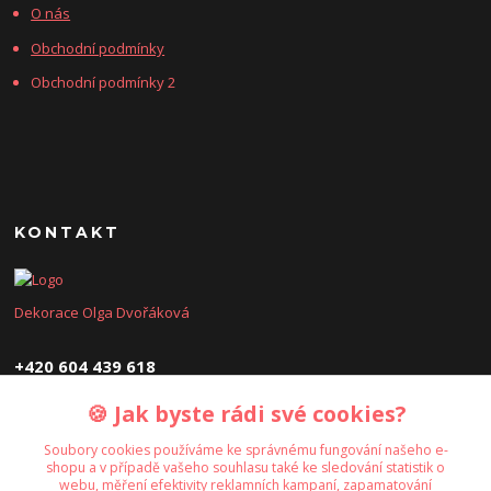
O nás
Obchodní podmínky
Obchodní podmínky 2
KONTAKT
Dekorace Olga Dvořáková
+420 604 439 618
🍪 Jak byste rádi své cookies?
dekoraceolga@seznam.cz
Soubory cookies používáme ke správnému fungování našeho e-
shopu a v případě vašeho souhlasu také ke sledování statistik o
webu, měření efektivity reklamních kampaní, zapamatování