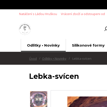
Natáčení s Láďou Hruškou
Vrácení zboží a odstoupeni od
Odlitky • Novinky
Silikonové formy
Úvod
Odlitky • Novinky
Lebka-svícen
Lebka-svícen