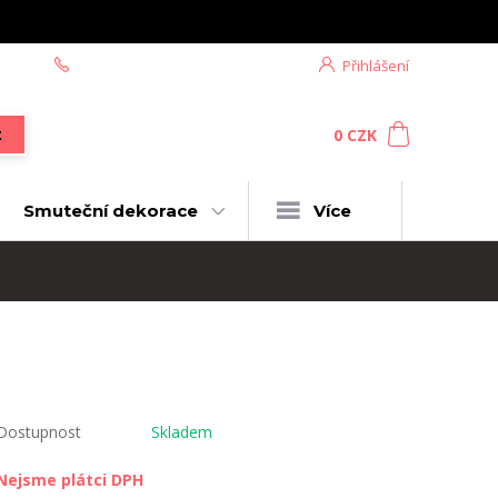
+420 604 439 618
Přihlášení
0
ks
za
0 CZK
t
Smuteční dekorace
Více
Dostupnost
Skladem
Nejsme plátci DPH