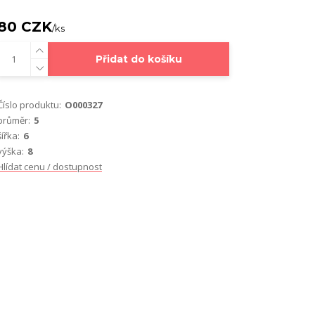
80 CZK
/
ks
Přidat do košíku
Číslo produktu:
O000327
průměr:
5
šířka:
6
výška:
8
Hlídat cenu / dostupnost