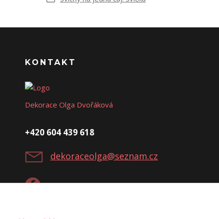
KONTAKT
Dekorace Olga Dvořáková
+420 604 439 618
dekoraceolga@seznam.cz