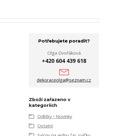
Potřebujete poradit?
Olga Dvořáková
+420 604 439 618
dekoraceolga@seznam.cz
Zboží zařazeno v
kategoriích
Odlitky • Novinky
Ostatní
Svícny na jednu čaj. svíčku