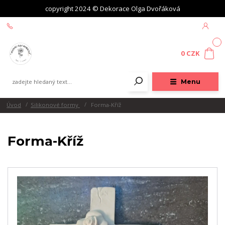
copyright 2024 © Dekorace Olga Dvořáková
+420 604 439 618
0
0 CZK
Menu
Úvod
Silikonové formy
Forma-Kříž
Forma-Kříž