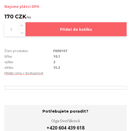
Nejsme plátci DPH
170 CZK
/
ks
Přidat do košíku
Číslo produktu:
F000107
šířka:
10,1
výška:
2
délka:
15,3
Hlídat cenu / dostupnost
Potřebujete poradit?
Olga Dvořáková
+420 604 439 618