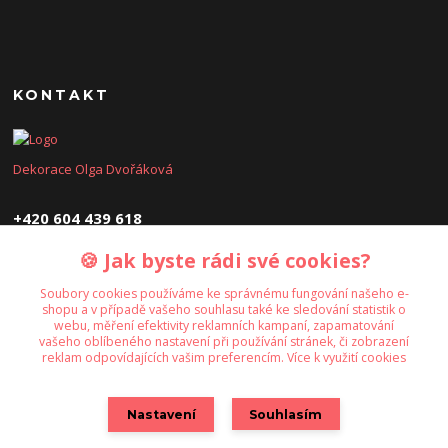
KONTAKT
Dekorace Olga Dvořáková
+420 604 439 618
🍪 Jak byste rádi své cookies?
dekoraceolga@seznam.cz
Soubory cookies používáme ke správnému fungování našeho e-
shopu a v případě vašeho souhlasu také ke sledování statistik o
webu, měření efektivity reklamních kampaní, zapamatování
vašeho oblíbeného nastavení při používání stránek, či zobrazení
reklam odpovídajících vašim preferencím.
Více k využití cookies
Upravit sběr cookies.
Nastavení
Souhlasím