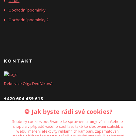
O nás
Obchodní podmínky
Obchodní podmínky 2
KONTAKT
Dekorace Olga Dvořáková
+420 604 439 618
🍪 Jak byste rádi své cookies?
dekoraceolga@seznam.cz
Soubory cookies používáme ke správnému fungování našeho e-
shopu a v případě vašeho souhlasu také ke sledování statistik o
webu, měření efektivity reklamních kampaní, zapamatování