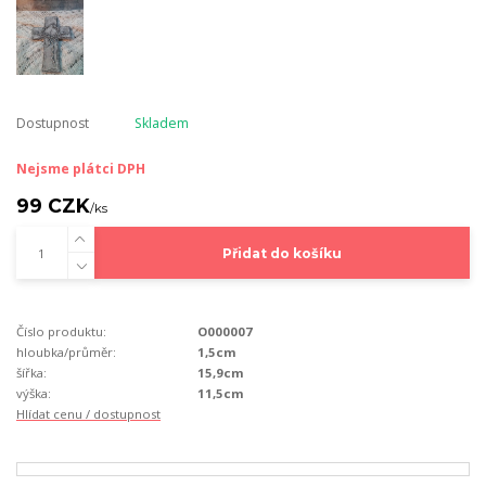
Dostupnost
Skladem
Nejsme plátci DPH
99 CZK
/
ks
Přidat do košíku
Číslo produktu:
O000007
hloubka/průměr:
1,5cm
šířka:
15,9cm
výška:
11,5cm
Hlídat cenu / dostupnost