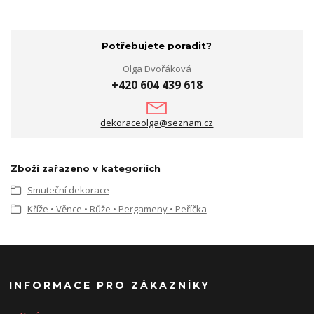
Potřebujete poradit?
Olga Dvořáková
+420 604 439 618
dekoraceolga@seznam.cz
Zboží zařazeno v kategoriích
Smuteční dekorace
Kříže • Věnce • Růže • Pergameny • Peříčka
INFORMACE PRO ZÁKAZNÍKY