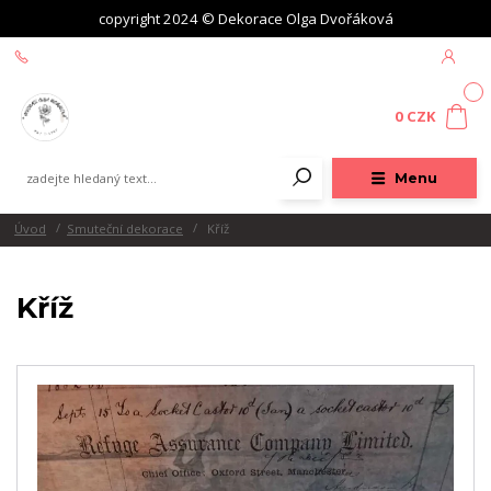
copyright 2024 © Dekorace Olga Dvořáková
+420 604 439 618
0
0 CZK
Menu
Úvod
Smuteční dekorace
Kříž
Kříž