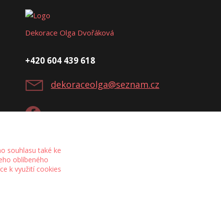
Dekorace Olga Dvořáková
+420 604 439 618
dekoraceolga@seznam.cz
o souhlasu také ke
šeho oblíbeného
íce k využití cookies