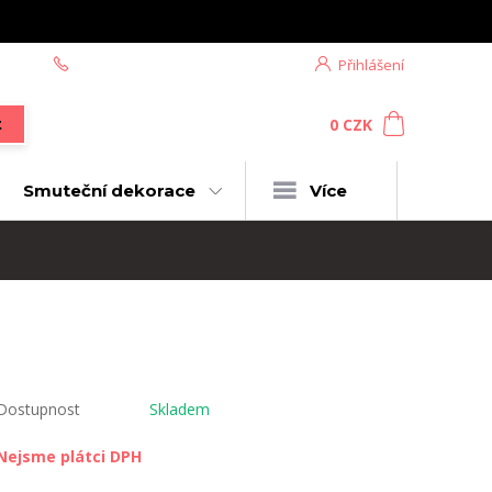
+420 604 439 618
Přihlášení
0
ks
za
0 CZK
t
Smuteční dekorace
Více
Dostupnost
Skladem
Nejsme plátci DPH