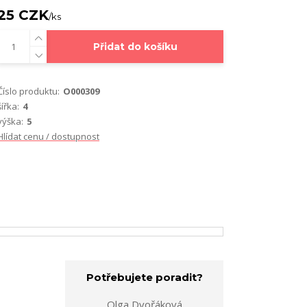
25 CZK
/
ks
Přidat do košíku
Číslo produktu:
O000309
šířka:
4
výška:
5
Hlídat cenu / dostupnost
Potřebujete poradit?
Olga Dvořáková