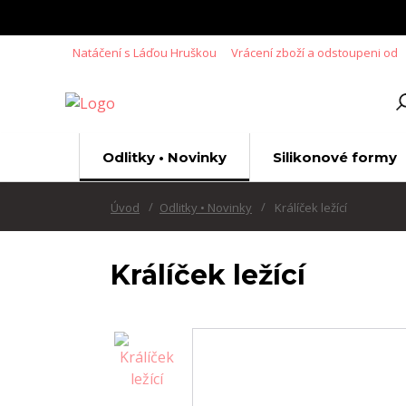
Natáčení s Láďou Hruškou
Vrácení zboží a odstoupeni od
Odlitky • Novinky
Silikonové formy
Úvod
Odlitky • Novinky
Králíček ležící
Králíček ležící