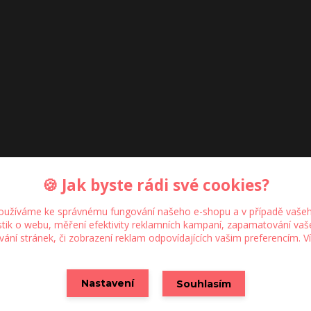
🍪 Jak byste rádi své cookies?
oužíváme ke správnému fungování našeho e-shopu a v případě vašeh
istik o webu, měření efektivity reklamních kampaní, zapamatování va
ívání stránek, či zobrazení reklam odpovídajících vašim preferencím.
V
Upravit sběr cookies.
Nastavení
Souhlasím
Vytvořeno na
Eshop-rychle.cz