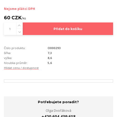
Nejsme plátci DPH
60 CZK
/
ks
Přidat do košíku
Číslo produktu:
O000293
šířka:
7,3
výška:
8,6
hloubka průměr:
5,6
Hlídat cenu / dostupnost
Potřebujete poradit?
Olga Dvořáková
+420 604 439 618