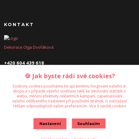
KONTAKT
Dekorace Olga Dvořáková
+420 604 439 618
🍪 Jak byste rádi své cookies?
dekoraceolga@seznam.cz
Soubory cookies používáme ke správnému fungování našeho e-
shopu a v případě vašeho souhlasu také ke sledování statistik o
webu, měření efektivity reklamních kampaní, zapamatování
vašeho oblíbeného nastavení při používání stránek, či zobrazení
reklam odpovídajících vašim preferencím.
Více k využití cookies
Upravit sběr cookies.
Nastavení
Souhlasím