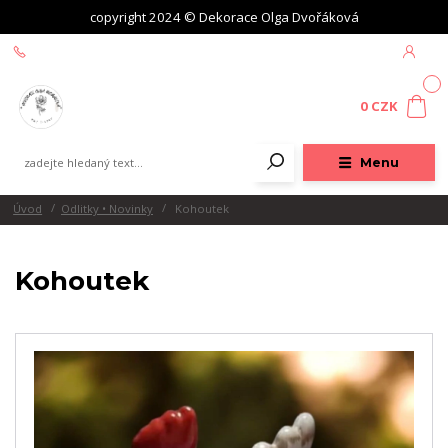
copyright 2024 © Dekorace Olga Dvořáková
+420 604 439 618
0
0 CZK
Menu
Úvod
Odlitky • Novinky
Kohoutek
Kohoutek