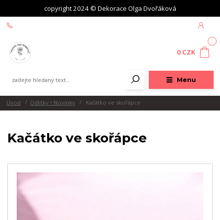
copyright 2024 © Dekorace Olga Dvořáková
+420 604 439 618
0
0 CZK
Menu
Úvod
Odlitky • Novinky
Kačátko ve skořápce
Kačátko ve skořápce