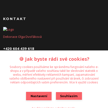
KONTAKT
Dekorace Olga Dvořáková
+420 604 439 618
🍪 Jak byste rádi své cookies?
dekoraceolga@seznam.cz
Soubory cookies používáme ke správnému fungování našeho e-
shopu a v případě vašeho souhlasu také ke sledování statistik o
webu, měření efektivity reklamních kampaní, zapamatování
vašeho oblíbeného nastavení při používání stránek, či zobrazení
reklam odpovídajících vašim preferencím.
Více k využití cookies
Upravit sběr cookies.
Nastavení
Souhlasím