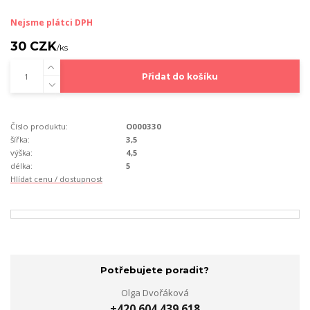
Nejsme plátci DPH
30 CZK
/
ks
Přidat do košíku
Číslo produktu:
O000330
šířka:
3,5
výška:
4,5
délka:
5
Hlídat cenu / dostupnost
Potřebujete poradit?
Olga Dvořáková
+420 604 439 618