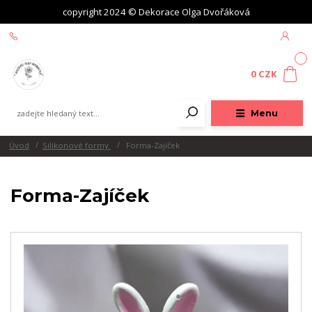
copyright 2024 © Dekorace Olga Dvořáková
+420 604 439 618
0
0 CZK
Menu
Úvod
Silikonové formy
Forma-Zajíček
Forma-Zajíček