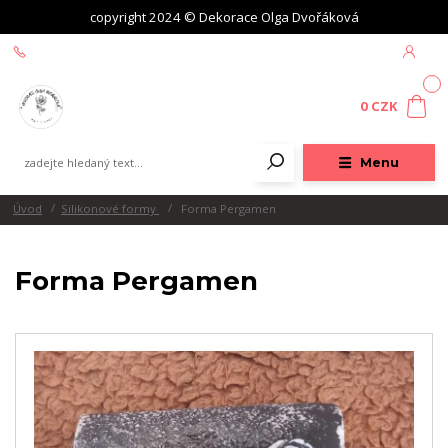
copyright 2024 © Dekorace Olga Dvořáková
+420 604 439 618
0
0 CZK
Menu
Úvod
Silikonové formy
Forma Pergamen
Forma Pergamen