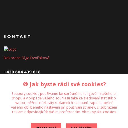
KONTAKT
Dekorace Olga Dvořáková
+420 604 439 618
🍪 Jak byste rádi své cookies?
dekoraceolga@seznam.cz
Soubory cookies používáme ke správnému fungování našeho e-
shopu a v případě vašeho souhlasu také ke sledování statistik o
webu, měření efektivity reklamních kampaní, zapamatování
vašeho oblíbeného nastavení při používání stránek, či zobrazení
reklam odpovídajících vašim preferencím.
Více k využití cookies
Upravit sběr cookies.