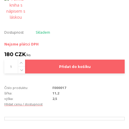
Dostupnost
Skladem
Nejsme plátci DPH
180 CZK
/
ks
Přidat do košíku
Číslo produktu:
F000017
šířka:
11,2
výška:
2,5
Hlídat cenu / dostupnost