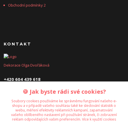
Obchodní podmínky 2
KONTAKT
Dekorace Olga Dvořáková
+420 604 439 618
🍪 Jak byste rádi své cookies?
dekoraceolga@seznam.cz
Soubory cookies používáme ke správnému fungování našeho e-
shopu a v případě vašeho souhlasu také ke sledování statistik o
webu, měření efektivity reklamních kampaní, zapamatování
vašeho oblíbeného nastavení při používání stránek, či zobrazení
reklam odpovídajících vašim preferencím.
Více k využití cookies