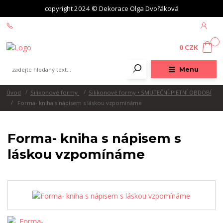
copyright 2024 © Dekorace Olga Dvořáková
+420 604 439 618
0
0 CZK
Menu
Úvod
Silikonové formy
Silikonové formy • SMUTEČNÍ-PIETNÍ OBDOBÍ
Forma- kniha s nápisem s láskou vzpomínáme
Forma- kniha s nápisem s
láskou vzpomínáme