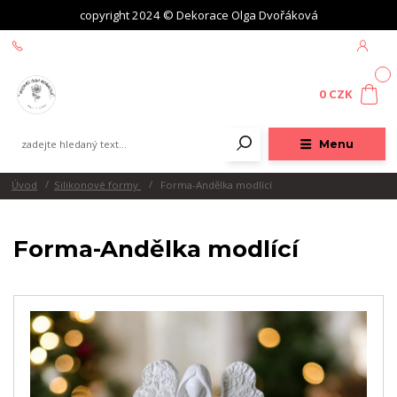
copyright 2024 © Dekorace Olga Dvořáková
+420 604 439 618
0
0 CZK
Menu
Úvod
Silikonové formy
Forma-Andělka modlící
Forma-Andělka modlící