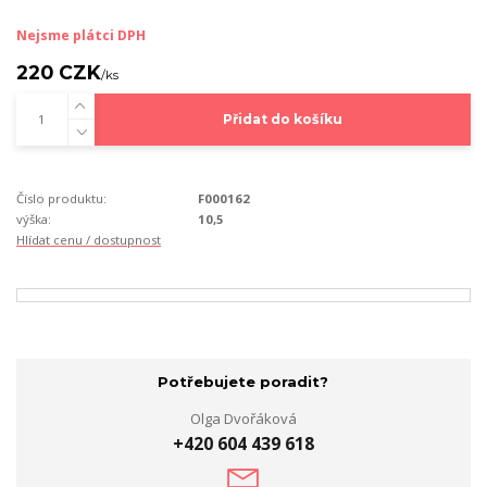
Nejsme plátci DPH
220 CZK
/
ks
Přidat do košíku
Číslo produktu:
F000162
výška:
10,5
Hlídat cenu / dostupnost
Potřebujete poradit?
Olga Dvořáková
+420 604 439 618