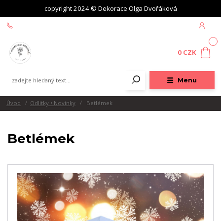
copyright 2024 © Dekorace Olga Dvořáková
+420 604 439 618
0
0 CZK
Menu
Úvod
Odlitky • Novinky
Betlémek
Betlémek