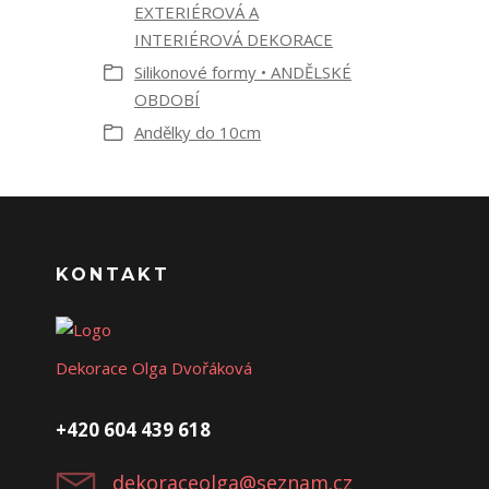
EXTERIÉROVÁ A
INTERIÉROVÁ DEKORACE
Silikonové formy • ANDĚLSKÉ
OBDOBÍ
Andělky do 10cm
KONTAKT
Dekorace Olga Dvořáková
+420 604 439 618
dekoraceolga@seznam.cz