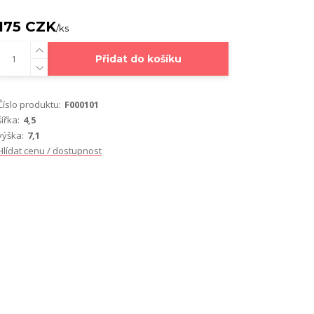
175 CZK
/
ks
Přidat do košíku
Číslo produktu:
F000101
šířka:
4,5
výška:
7,1
Hlídat cenu / dostupnost