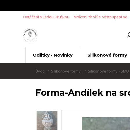
Natáčení s Láďou Hruškou
Vrácení zboží a odstoupeni od
Odlitky • Novinky
Silikonové formy
Úvod
Silikonové formy
Silikonové formy • SMU
Forma-Andílek na sr