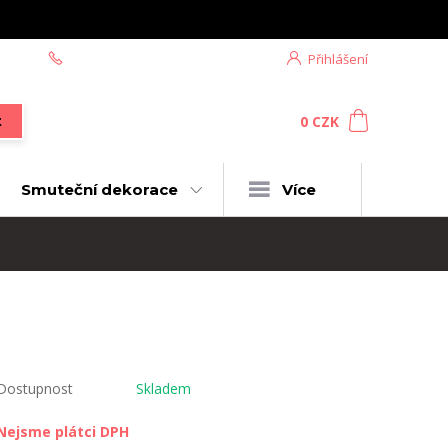
+420 604 439 618
Přihlášení
0
ks
za
0 CZK
t
Smuteční dekorace
Více
Dostupnost
Skladem
Nejsme plátci DPH