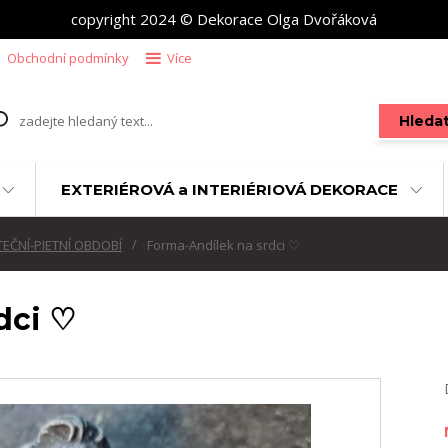
copyright 2024 © Dekorace Olga Dvořáková
Obchodní podmínky
Více
Hleda
EXTERIÉROVÁ a INTERIÉRIOVÁ DEKORACE
TEČNÍ-PIETNÍ OBDOBÍ
Forma-Andílek na srdci ♡
dci ♡