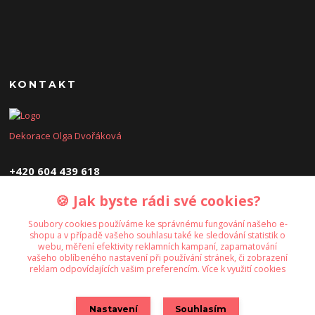
KONTAKT
Dekorace Olga Dvořáková
+420 604 439 618
🍪 Jak byste rádi své cookies?
dekoraceolga@seznam.cz
Soubory cookies používáme ke správnému fungování našeho e-
shopu a v případě vašeho souhlasu také ke sledování statistik o
webu, měření efektivity reklamních kampaní, zapamatování
vašeho oblíbeného nastavení při používání stránek, či zobrazení
reklam odpovídajících vašim preferencím.
Více k využití cookies
Upravit sběr cookies.
Nastavení
Souhlasím