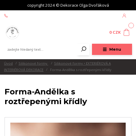
copyright 2024 © Dekorace Olga Dvořáková
+420 604 439 618
0
0 CZK
Menu
Úvod
Silikonové formy
Silikonové formy • EXTERIÉROVÁ A
INTERIÉROVÁ DEKORACE
Forma-Andělka s roztřepenými křídly
Forma-Andělka s
roztřepenými křídly