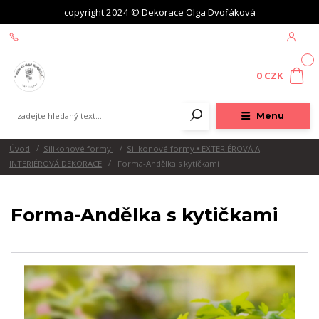
copyright 2024 © Dekorace Olga Dvořáková
+420 604 439 618
0
0 CZK
Menu
Úvod
Silikonové formy
Silikonové formy • EXTERIÉROVÁ A
INTERIÉROVÁ DEKORACE
Forma-Andělka s kytičkami
Forma-Andělka s kytičkami