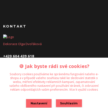
KONTAKT
Dekorace Olga Dvořáková
+420 604 439 618
🍪 Jak byste rádi své cookies?
dekoraceolga@seznam.cz
Soubory cookies používáme ke správnému fungování našeho e-
shopu a v případě vašeho souhlasu také ke sledování statistik o
webu, měření efektivity reklamních kampaní, zapamatování
vašeho oblíbeného nastavení při používání stránek, či zobrazení
reklam odpovídajících vašim preferencím.
Více k využití cookies
Upravit sběr cookies.
Nastavení
Souhlasím