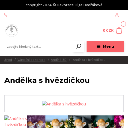
copyright 2024 © Dekorace Olga Dvořáková
+420 604 439 618
0
0 CZK
Menu
Úvod
Vánoční dekorace
Andělé 3D
Andělka s hvězdičkou
Andělka s hvězdičkou