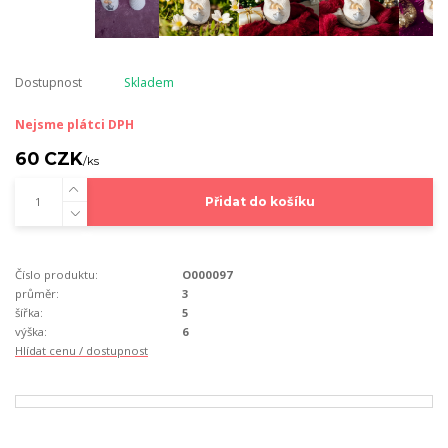
Dostupnost
Skladem
Nejsme plátci DPH
60 CZK
/
ks
Přidat do košíku
Číslo produktu:
O000097
průměr:
3
šířka:
5
výška:
6
Hlídat cenu / dostupnost