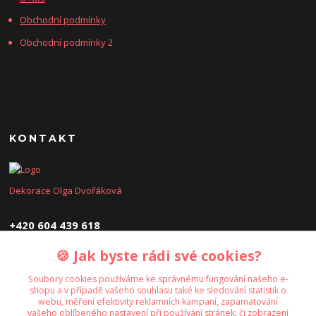
Obchodní podmínky
Obchodní podmínky 2
KONTAKT
Dekorace Olga Dvořáková
+420 604 439 618
🍪 Jak byste rádi své cookies?
dekoraceolga@seznam.cz
Soubory cookies používáme ke správnému fungování našeho e-
shopu a v případě vašeho souhlasu také ke sledování statistik o
webu, měření efektivity reklamních kampaní, zapamatování
vašeho oblíbeného nastavení při používání stránek, či zobrazení