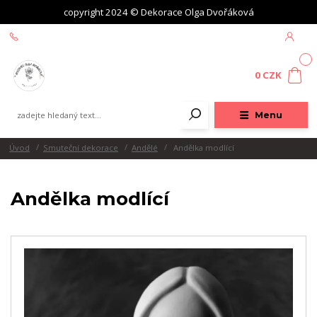
copyright 2024 © Dekorace Olga Dvořáková
+420 604 439 618
0
0 CZK
Menu
Úvod
Smuteční dekorace
Andělé
Andělka modlící
Andělka modlící