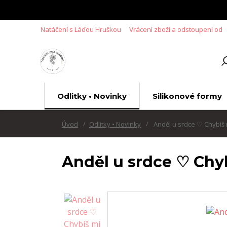
Natáčení s Láďou Hruškou
Vrácení zboží a odstoupeni od
Odlitky • Novinky
Silikonové formy
Úvod
Odlitky • Novinky
Anděl u srdce ♡ Chybíš
Anděl u srdce ♡ Chy