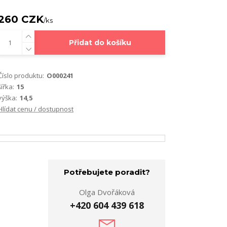
260 CZK
/
ks
Přidat do košíku
Číslo produktu:
O000241
šířka:
15
výška:
14,5
Hlídat cenu / dostupnost
Potřebujete poradit?
Olga Dvořáková
+420 604 439 618