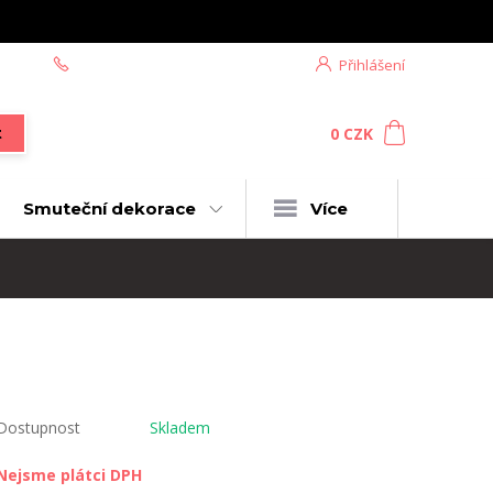
+420 604 439 618
Přihlášení
0
ks
za
0 CZK
t
Smuteční dekorace
Více
Dostupnost
Skladem
Nejsme plátci DPH