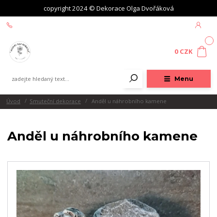
copyright 2024 © Dekorace Olga Dvořáková
+420 604 439 618
0
0 CZK
Menu
Úvod
Smuteční dekorace
Anděl u náhrobního kamene
Anděl u náhrobního kamene