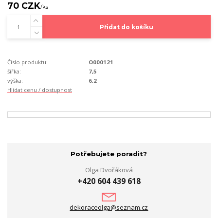
70 CZK
/
ks
Přidat do košíku
Číslo produktu:
O000121
šířka:
7,5
výška:
6,2
Hlídat cenu / dostupnost
Potřebujete poradit?
Olga Dvořáková
+420 604 439 618
dekoraceolga@seznam.cz