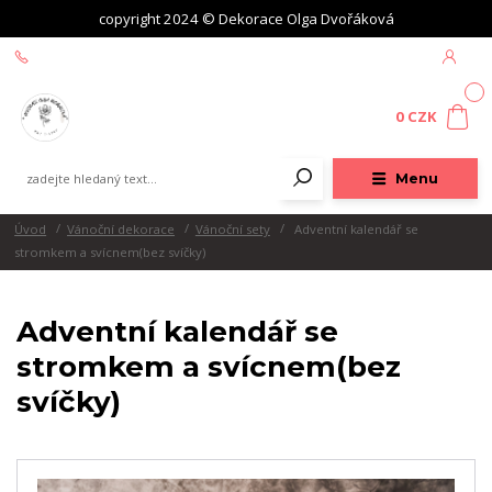
copyright 2024 © Dekorace Olga Dvořáková
+420 604 439 618
0
0 CZK
Menu
Úvod
Vánoční dekorace
Vánoční sety
Adventní kalendář se
stromkem a svícnem(bez svíčky)
Adventní kalendář se
stromkem a svícnem(bez
svíčky)