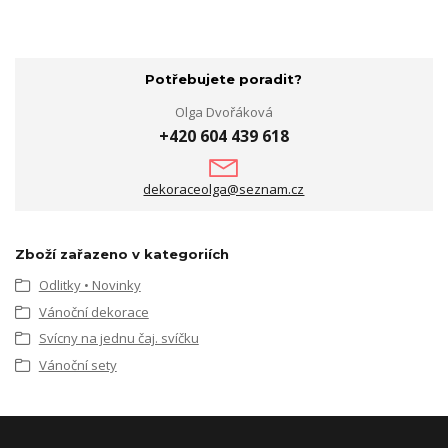
Potřebujete poradit?
Olga Dvořáková
+420 604 439 618
dekoraceolga@seznam.cz
Zboží zařazeno v kategoriích
Odlitky • Novinky
Vánoční dekorace
Svícny na jednu čaj. svíčku
Vánoční sety